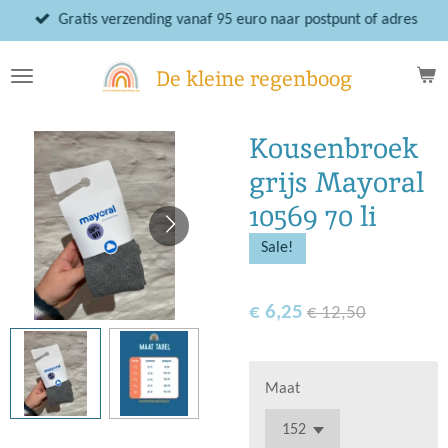
Ga
Gratis verzending vanaf 95 euro naar postpunt of adres
direct
naar
De kleine regenboog
de
hoofdinhoud
Kousenbroek
grijs Mayoral
10569 70 li
Sale!
€ 6,25
€ 12,50
Maat