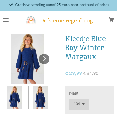
Ga
Gratis verzending vanaf 95 euro naar postpunt of adres
direct
naar
De kleine regenboog
de
hoofdinhoud
Kleedje Blue
Bay Winter
Margaux
€ 29,99
€ 84,90
Maat