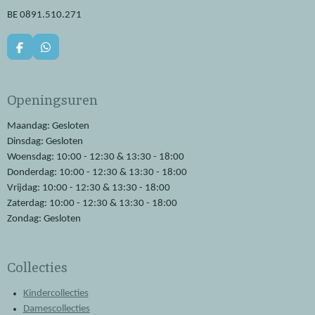
BE 0891.510.271
F
W
a
h
c
a
e
t
Openingsuren
b
s
o
A
o
p
Maandag: Gesloten
k
p
Dinsdag: Gesloten
Woensdag: 10:00 - 12:30 & 13:30 - 18:00
Donderdag: 10:00 - 12:30 & 13:30 - 18:00
Vrijdag: 10:00 - 12:30 & 13:30 - 18:00
Zaterdag: 10:00 - 12:30 & 13:30 - 18:00
Zondag: Gesloten
Collecties
Kindercollecties
Damescollecties