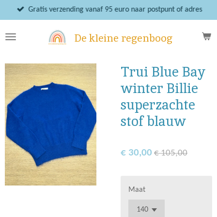
Ga
Gratis verzending vanaf 95 euro naar postpunt of adres
direct
naar
De kleine regenboog
de
hoofdinhoud
Trui Blue Bay
winter Billie
superzachte
stof blauw
€ 30,00
€ 105,00
Maat