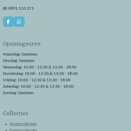
BE 0891.510.271
F
W
a
h
c
a
e
t
Openingsuren
b
s
o
A
o
p
Maandag: Gesloten
k
p
Dinsdag: Gesloten
Woensdag: 10:00 - 12:30 & 13:30 - 18:00
Donderdag: 10:00 - 12:30 & 13:30 - 18:00
Vrijdag: 10:00 - 12:30 & 13:30 - 18:00
Zaterdag: 10:00 - 12:30 & 13:30 - 18:00
Zondag: Gesloten
Collecties
Kindercollecties
Damescollecties