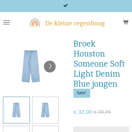
Ga
direct
naar
De kleine regenboog
de
hoofdinhoud
Broek
Houston
Someone Soft
Light Denim
Blue jongen
Sale!
€ 32,00
€ 39,99