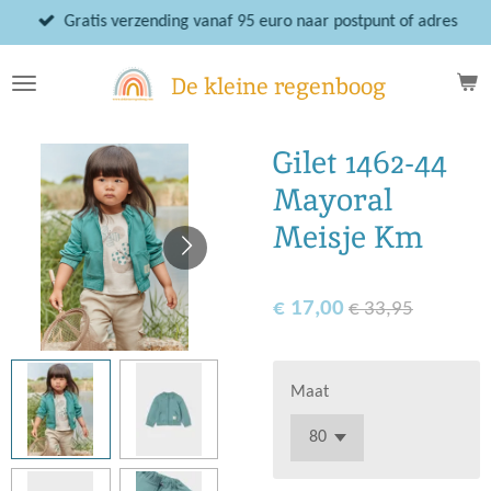
Ga
Gratis verzending vanaf 95 euro naar postpunt of adres
direct
naar
De kleine regenboog
de
hoofdinhoud
Gilet 1462-44
Mayoral
Meisje Km
€ 17,00
€ 33,95
Maat