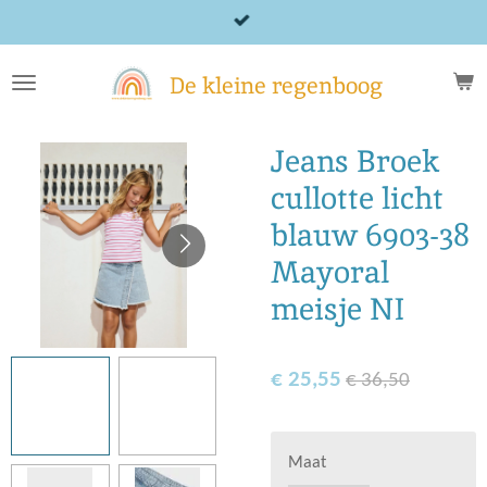
Ga
direct
naar
De kleine regenboog
de
hoofdinhoud
Jeans Broek
cullotte licht
blauw 6903-38
Mayoral
meisje NI
€ 25,55
€ 36,50
Maat