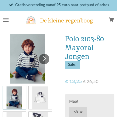
Ga
Gratis verzending vanaf 95 euro naar postpunt of adres
direct
naar
De kleine regenboog
de
hoofdinhoud
Polo 2103-80
Mayoral
Jongen
Sale!
€ 13,25
€ 26,50
Maat