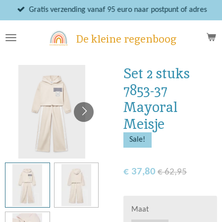
Ga
Gratis verzending vanaf 95 euro naar postpunt of adres
direct
naar
De kleine regenboog
de
hoofdinhoud
Set 2 stuks
7853-37
Mayoral
Meisje
Sale!
€ 37,80
€ 62,95
Maat