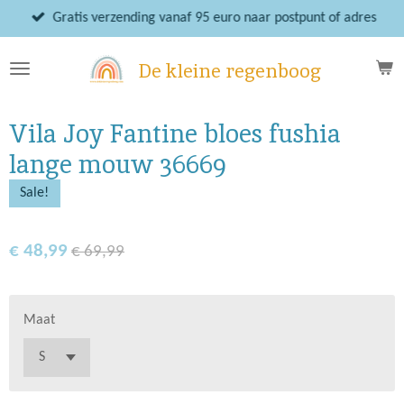
Ga
Gratis verzending vanaf 95 euro naar postpunt of adres
direct
naar
De kleine regenboog
de
hoofdinhoud
Vila Joy Fantine bloes fushia
lange mouw 36669
Sale!
€ 48,99
€ 69,99
Maat