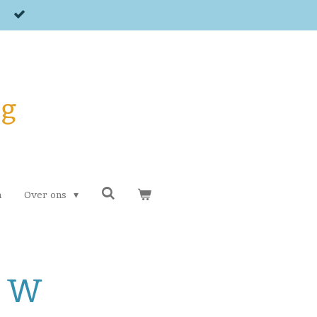
og
n
Over ons
n W