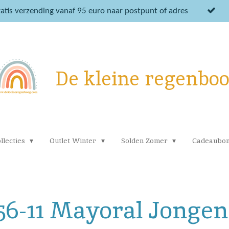
atis verzending vanaf 95 euro naar postpunt of adres
De kleine regenbo
llecties
Outlet Winter
Solden Zomer
Cadeaubo
256-11 Mayoral Jonge