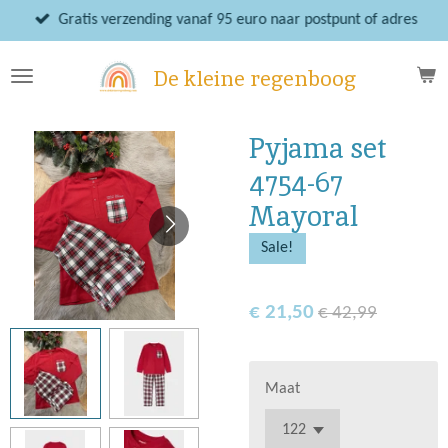
Ga
Gratis verzending vanaf 95 euro naar postpunt of adres
direct
naar
De kleine regenboog
de
hoofdinhoud
Pyjama set
4754-67
Mayoral
Sale!
€ 21,50
€ 42,99
Maat