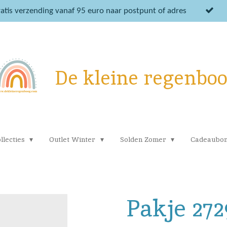
atis verzending vanaf 95 euro naar postpunt of adres
De kleine regenbo
llecties
Outlet Winter
Solden Zomer
Cadeaubo
Pakje 272