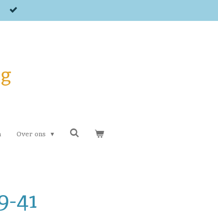
og
n
Over ons
9-41