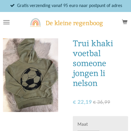
Ga
Gratis verzending vanaf 95 euro naar postpunt of adres
direct
naar
De kleine regenboog
de
hoofdinhoud
Trui khaki
voetbal
someone
jongen li
nelson
€ 22,19
€ 36,99
Maat