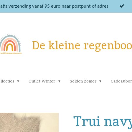
atis verzending vanaf 95 euro naar postpunt of adres
De kleine regenbo
llecties
Outlet Winter
Solden Zomer
Cadeaubo
Trui navy