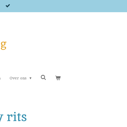
og
n
Over ons
 rits