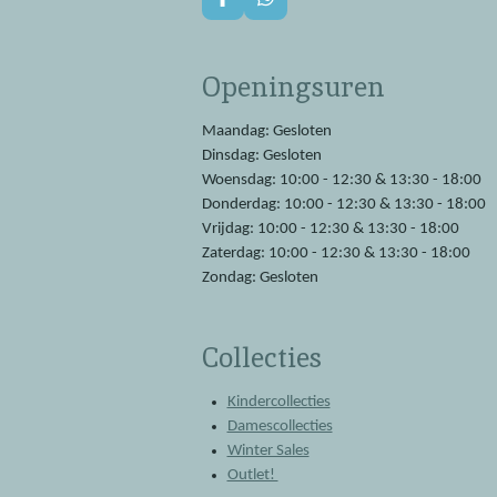
F
W
a
h
c
a
e
t
Openingsuren
b
s
o
A
o
p
Maandag: Gesloten
k
p
Dinsdag: Gesloten
Woensdag: 10:00 - 12:30 & 13:30 - 18:00
Donderdag: 10:00 - 12:30 & 13:30 - 18:00
Vrijdag: 10:00 - 12:30 & 13:30 - 18:00
Zaterdag: 10:00 - 12:30 & 13:30 - 18:00
Zondag: Gesloten
Collecties
Kindercollecties
Damescollecties
Winter Sales
Outlet!