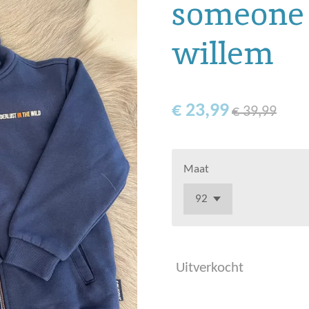
someone 
willem
€ 23,99
€ 39,99
Maat
Uitverkocht