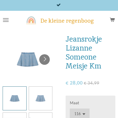
Ga
direct
naar
De kleine regenboog
de
hoofdinhoud
Jeansrokje
Lizanne
Someone
Meisje Km
€ 28,00
€ 34,99
Maat