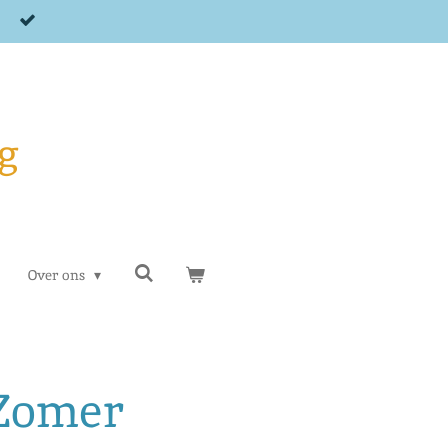
g
Over ons
 Zomer