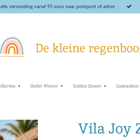
atis verzending vanaf 95 euro naar postpunt of adres
De kleine regenboo
llecties
Outlet Winter
Solden Zomer
Cadeaubon
Vila Joy